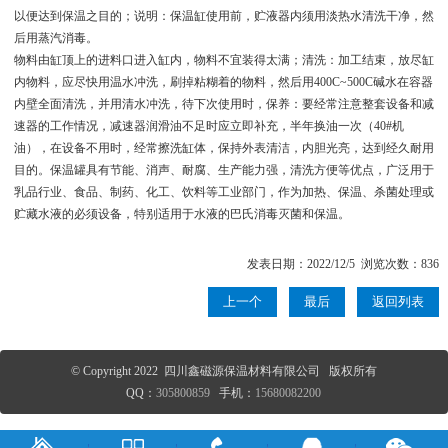
以便达到保温之目的；说明：保温缸使用前，贮液器内须用淡热水清洗干净，然
后用蒸汽消毒。
物料由缸顶上的进料口进入缸内，物料不宜装得太满；清洗：加工结束，放尽缸
内物料，应尽快用温水冲洗，刷掉粘糊着的物料，然后用400C~500C碱水在容器
内壁全面清洗，并用清水冲洗，待下次使用时，保养：要经常注意整套设备和减
速器的工作情况，减速器润滑油不足时应立即补充，半年换油一次（40#机
油），在设备不用时，经常擦洗缸体，保持外表清洁，内胆光亮，达到经久耐用
目的。保温罐具有节能、消声、耐腐、生产能力强，清洗方便等优点，广泛用于
乳品行业、食品、制药、化工、饮料等工业部门，作为加热、保温、杀菌处理或
贮藏水液的必须设备，特别适用于水液的巴氏消毒灭菌和保温。
发表日期：2022/12/5 浏览次数：836
上一个
最后
返回列表
© Copyright 2022 四川鑫磁源保温材料有限公司 版权所有
QQ：
305800859
手机：
15680082200