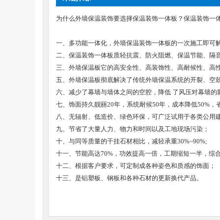
为什么外墙保温装饰要选择保温装饰一体板？保温装饰一
一、多功能一体化，外墙保温装饰一体板的一次施工即可
二、保温装饰一体板质轻抗震、防火阻燃、保温节能、隔音
三、外墙保温板它的高安全性、高装饰性、高耐候性、高
五、外墙保温板彻底解决了传统外墙保温系统的开裂、空
六、减少了幕墙与墙体之间的空腔，降低 了风压对幕墙的
七、饰面持久靓丽20年，系统耐候50年，成本降低50%
八、无辐射、低造价、绿色环保，可广泛试用于各类公用
九、节省了大量人力、物力和时间以及工地现场污染；
十、与同等质量的干挂石材相比，减轻承重30%~90%;
十一、节能高达70%，功效提高一倍，工期缩短一半，综合成
十二、根据客户要求，可定制成各种姿色和质感的饰面；
十三、是铝塑板、钢板和各种石材的更新换代产品。