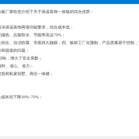
体板厂家给您介绍下关于保温装饰一体板的综合优势：
解决保温装饰两项功能要求，综合成本低；
隔热、抗裂防水、节能率高达70%；
性价比、自洁防腐、市面持久靓丽；四、板材工厂化预制，产品质量易于控制，
鼓和脱落的问题；
影响，增大了安全系数；
，省时、省心、省力；
建筑和私家别墅、商住一体楼；
本却下降30%~70%；