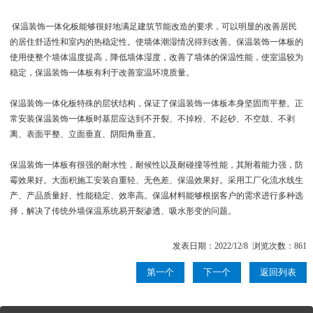
保温装饰一体化板能够很好地满足建筑节能改造的要求，可以明显的改善居民
的居住舒适性和室内的热稳定性。使墙体潮湿情况得到改善。保温装饰一体板的
使用使整个墙体温度提高，降低墙体湿度，改善了墙体的保温性能，使室温较为
稳定，保温装饰一体板有利于改善室温环境质量。
保温装饰一体化板特殊的层状结构，保证了保温装饰一体板本身坚固而平整。正
常安装保温装饰一体板时基层应达到不开裂、不掉粉、不起砂、不空鼓、不剥
离、表面平整、立面垂直、阴阳角垂直。
保温装饰一体板有很强的耐水性，耐候性以及耐碰撞等性能，其附着能力强，防
霉效果好。大面积施工安装自重轻、无色差、保温效果好。采用工厂化流水线生
产、产品质量好、性能稳定、效率高。保温材料能够根据客户的需求进行多种选
择，解决了传统外墙保温系统易开裂渗透、吸水形变的问题。
发表日期：2022/12/8 浏览次数：861
第一个
下一个
返回列表